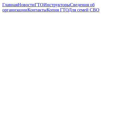
Главная
Новости
ГТО
Инструкторы
Сведения об
организации
Контакты
Копия ГТО
Для семей СВО